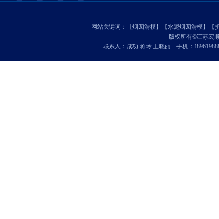
网站关键词：【
烟囱滑模
】【
水泥烟囱滑模
】【
版权所有©江苏宏
联系人：成功 蒋玲 王晓丽 手机：18961988888 1