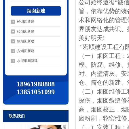
公司始终遵循“诚
旨，依靠优势的装
烟囱新建
术和网络化的管理
砼烟囱新建
界朋友达成共识、
砖烟囱新建
美好明天!
钢烟囱新建
“宏顺建设工程有
方烟囱新建
（一）烟囱工程：
水泥烟囱新建
模、防腐、维修、
衬、内壁清灰、安
仓、筒仓的新建、
18961988888
13851051099
（二）烟囱维修工
探伤，烟囱裂缝修
高，烟囱校正，烟
联系我们
囱粉刷，轮窑维修
（三）安装工程：