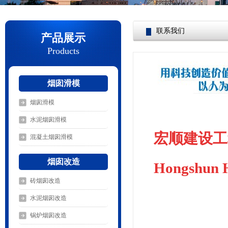
联系我们
产品展示
Products
烟囱滑模
烟囱滑模
水泥烟囱滑模
宏顺建设工
混凝土烟囱滑模
烟囱改造
Hongshun Hi
砖烟囱改造
水泥烟囱改造
锅炉烟囱改造