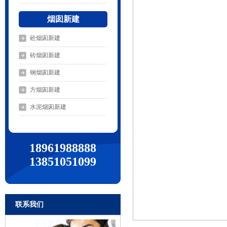
烟囱新建
砼烟囱新建
砖烟囱新建
钢烟囱新建
方烟囱新建
水泥烟囱新建
18961988888
13851051099
联系我们