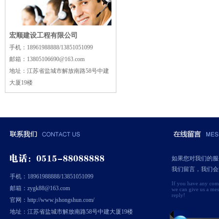
宏顺建设工程有限公司
手机：18961988888/13851051099
邮箱：13805106690@163.com
地址：江苏省盐城市解放南路58号中建
大厦19楼
如果您对我们的服
我们留言，我们会
手机：18961988888/13851051099
If you have any comm
邮箱：zygk88@163.com
we can give us a mess
reply!
官网：http://www.jshongshun.com/
地址：江苏省盐城市解放南路58号中建大厦19楼