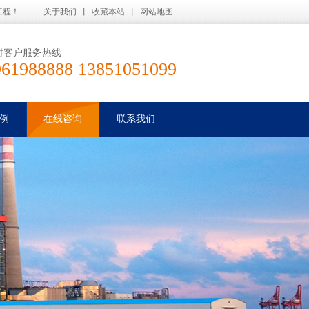
工程！
关于我们
丨
收藏本站
丨
网站地图
小时客户服务热线
961988888 13851051099
例
在线咨询
联系我们