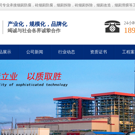
司专业承接烟囱防腐，砖烟囱防腐，烟囱拆除，砖烟囱拆除，烟囱改造，烟囱滑膜等
24
产业化，规模化，品牌化
18
竭诚与社会各界诚挚合作
品展示
公司新闻
行业动态
资质证书
工程案