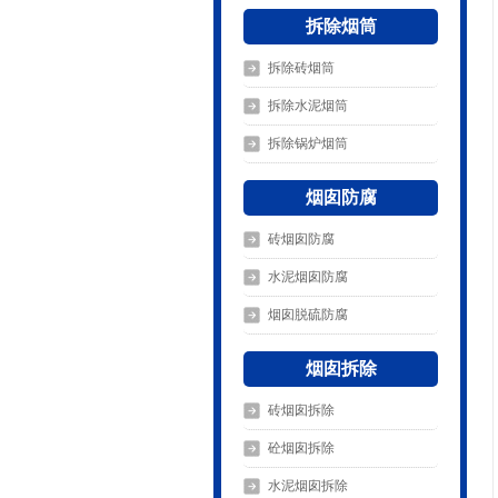
拆除烟筒
拆除砖烟筒
拆除水泥烟筒
拆除锅炉烟筒
烟囱防腐
砖烟囱防腐
水泥烟囱防腐
烟囱脱硫防腐
烟囱拆除
砖烟囱拆除
砼烟囱拆除
水泥烟囱拆除