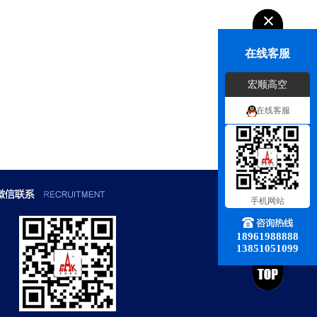
在线客服
宏顺高空
在线客服
手机网站
18961988888
13851051099