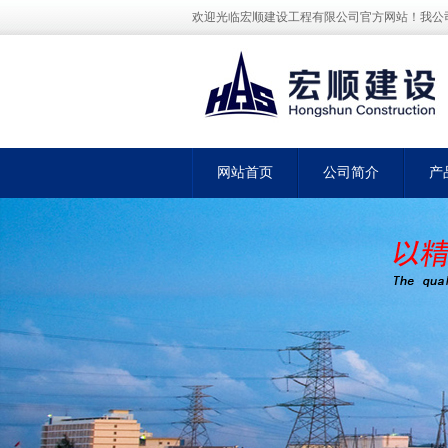
欢迎光临宏顺建设工程有限公司官方网站！我公
网站首页
公司简介
产