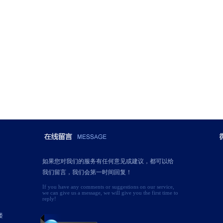
如果您对我们的服务有任何意见或建议，都可以给
我们留言，我们会第一时间回复！
If you have any comments or suggestions on our service,
we can give us a message, we will give you the first time to
reply!
楼