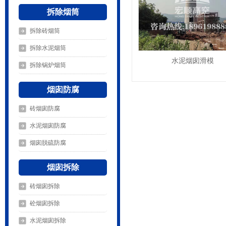
拆除烟筒
拆除砖烟筒
拆除水泥烟筒
水泥烟囱滑模
拆除锅炉烟筒
烟囱防腐
砖烟囱防腐
水泥烟囱防腐
烟囱脱硫防腐
烟囱拆除
砖烟囱拆除
砼烟囱拆除
水泥烟囱拆除