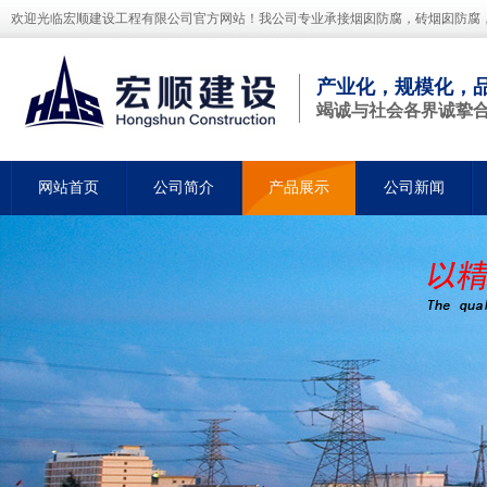
欢迎光临宏顺建设工程有限公司官方网站！我公司专业承接烟囱防腐，砖烟囱防腐
产业化，规模化，
竭诚与社会各界诚挚
网站首页
公司简介
产品展示
公司新闻